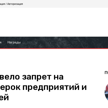
ация / Авторизация
я
Награды
П
вело запрет на
ерок предприятий и
ей