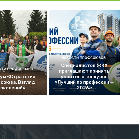
НОВОСТИ ПРОФСОЮЗОВ
Специалистов ЖКХ
СТИ ПРОФСОЮЗОВ
приглашают принять
рум «Стратегия
участие в конкурсе
союза. Взгляд
«Лучший по профессии —
поколений»
2026»