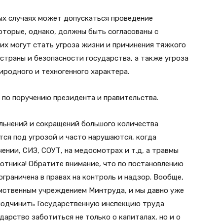
ых случаях может допускаться проведение
оторые, однако, должны быть согласованы с
их могут стать угроза жизни и причинения тяжкого
страны и безопасности государства, а также угроза
родного и техногенного характера.
 по поручению президента и правительства.
льнений и сокращений большого количества
тся под угрозой и часто нарушаются, когда
ении, СИЗ, СОУТ, на медосмотрах и т.д, а травмы
отника! Обратите внимание, что по постановлению
граничена в правах на контроль и надзор. Вообще,
омственным учреждением Минтруда, и мы давно уже
подчинить Государственную инспекцию труда
арство заботиться не только о капиталах, но и о