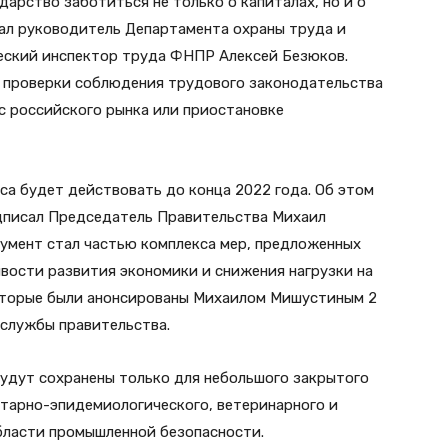
арство заботиться не только о капиталах, но и о
ал руководитель Департамента охраны труда и
еский инспектор труда ФНПР Алексей Безюков.
ет проверки соблюдения трудового законодательства
с российского рынка или приостановке
са будет действовать до конца 2022 года. Об этом
дписал Председатель Правительства Михаил
умент стал частью комплекса мер, предложенных
вости развития экономики и снижения нагрузки на
которые были анонсированы Михаилом Мишустиным 2
-службы правительства.
будут сохранены только для небольшого закрытого
итарно-эпидемиологического, ветеринарного и
области промышленной безопасности.