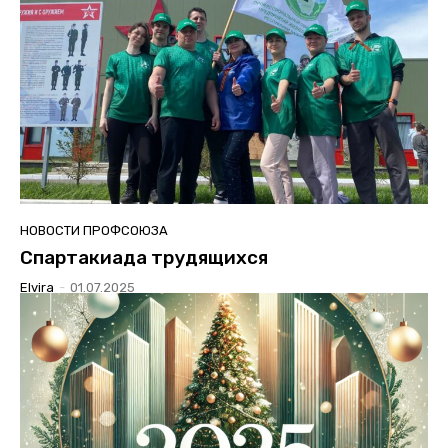
НОВОСТИ ПРОФСОЮЗА
Спартакиада трудящихся
Elvira
-
01.07.2025