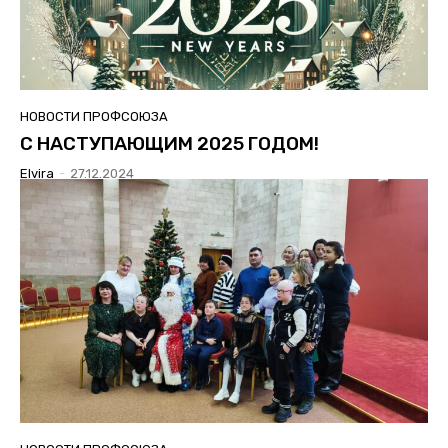
НОВОСТИ ПРОФСОЮЗА
С НАСТУПАЮЩИМ 2025 ГОДОМ!
Elvira
-
27.12.2024