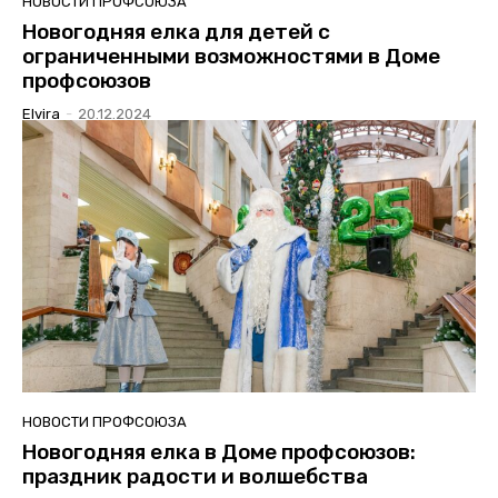
НОВОСТИ ПРОФСОЮЗА
Новогодняя елка для детей с
ограниченными возможностями в Доме
профсоюзов
Elvira
-
20.12.2024
НОВОСТИ ПРОФСОЮЗА
Новогодняя елка в Доме профсоюзов:
праздник радости и волшебства