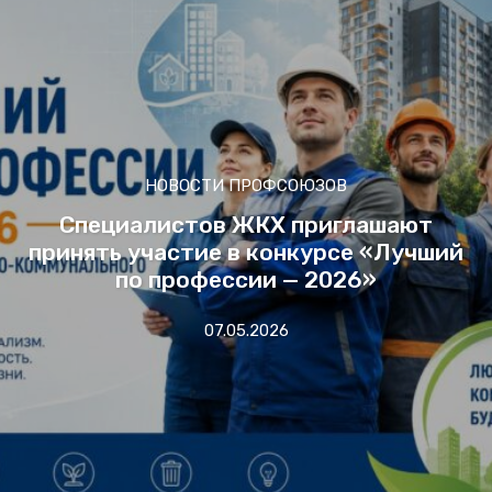
НОВОСТИ ПРОФСОЮЗОВ
Специалистов ЖКХ приглашают
принять участие в конкурсе «Лучший
по профессии — 2026»
07.05.2026