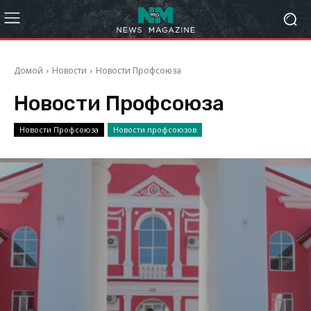
Домой
Новости
Новости Профсоюза
Новости Профсоюза
Новости Профсоюза
Новости профсоюзов