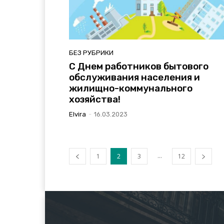
БЕЗ РУБРИКИ
C Днем работников бытового
обслуживания населения и
жилищно-коммунального
хозяйства!
Elvira
-
16.03.2023
...
1
2
3
12