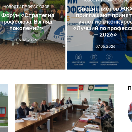
НОВОСТИ ПРОФСОЮЗОВ
НОВОСТИ ПРОФСОЮЗОВ
Специалистов ЖК
I Форум «Стратегия
приглашают принят
профсоюза. Взгляд
участие в конкурс
поколений»
«Лучший по професс
— 2026»
05.06.2026
07.05.2026
П