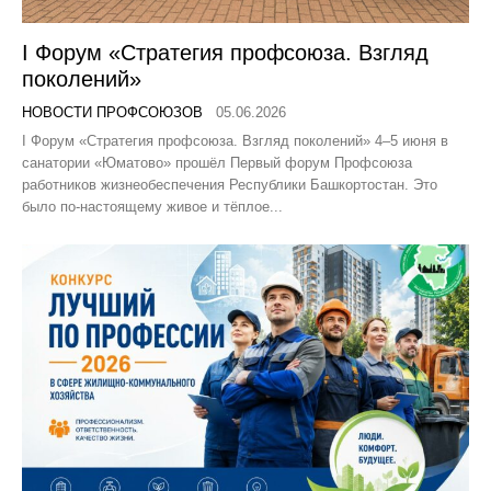
I Форум «Стратегия профсоюза. Взгляд
поколений»
НОВОСТИ ПРОФСОЮЗОВ
05.06.2026
I Форум «Стратегия профсоюза. Взгляд поколений» 4–5 июня в
санатории «Юматово» прошёл Первый форум Профсоюза
работников жизнеобеспечения Республики Башкортостан. Это
было по-настоящему живое и тёплое...